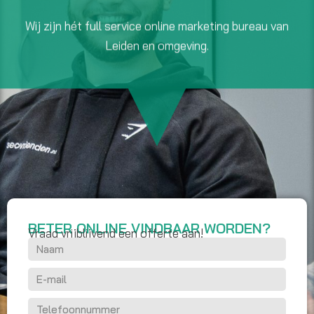
van je webshop vergroten? Maak dan vrijblijvend
kennis met SEO vrienden.
Wij zijn hét full service online marketing bureau van
Leiden en omgeving.
BETER ONLINE VINDBAAR WORDEN?
Vraag vrijblijvend een offerte aan!
N
a
E
a
-
m
T