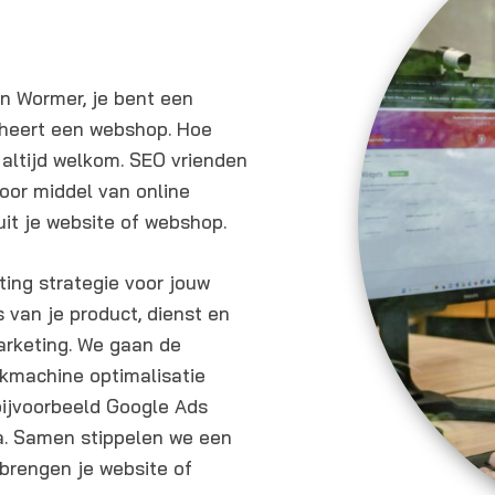
i
n
g
in Wormer, je bent een
e
eheert een webshop. Hoe
n
 altijd welkom. SEO vrienden
door middel van online
it je website of webshop.
ing strategie voor jouw
s van je product, dienst en
marketing. We gaan de
ekmachine optimalisatie
bijvoorbeeld Google Ads
ia. Samen stippelen we een
 brengen je website of