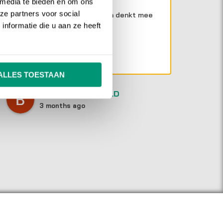
 media te bieden en om ons
ze partners voor social
Jesse is zeer betrokken en denkt mee
SE
nformatie die u aan ze heeft
voor een goed resultaat.
in
we
Da
wi
vr
ALLES TOESTAAN
en
BRAM GROENEVELD
3 months ago