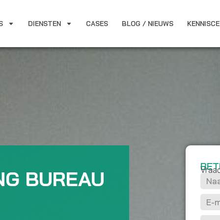
S
DIENSTEN
CASES
BLOG / NIEUWS
KENNISC
BET
Vraag
NG BUREAU
N
a
E
a
-