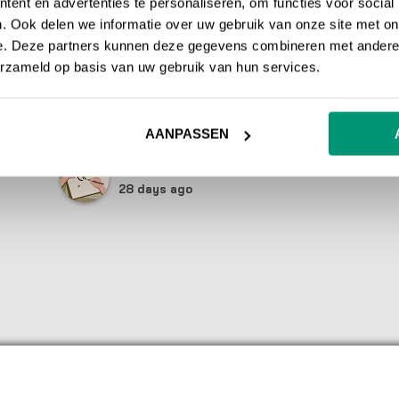
ent en advertenties te personaliseren, om functies voor social
. Ook delen we informatie over uw gebruik van onze site met on
De afgelopen maanden is er keihard
e. Deze partners kunnen deze gegevens combineren met andere i
gewerkt aan onze website. Ik kijk met
erzameld op basis van uw gebruik van hun services.
een heel tevreden gevoel terug op de
samenwerking. Vooral met Daniel heb ik
veel contact gehad. We hadden
wekelijks een duidelijke meeting waarin
AANPASSEN
hij goed meedacht over verschillende
PERRE
vraagstukken en alles helder uitlegde.Er
28 days ago
is ontzettend hard gewerkt aan het
project en we zijn dan ook erg tevreden
met zowel het meedenken als het
eindresultaat. Absoluut een aanrader!