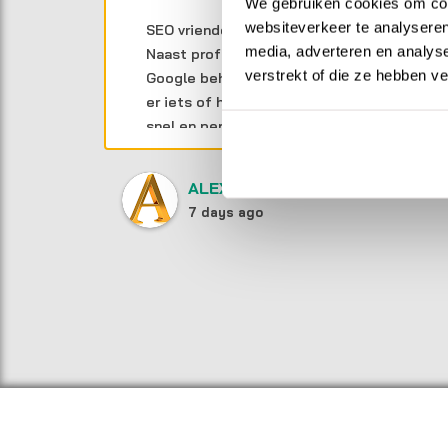
We gebruiken cookies om cont
websiteverkeer te analyseren
 een
SEO vrienden kan ik echt aanraden.
media, adverteren en analys
ept
Naast professionele website bouw en
verstrekt of die ze hebben v
Google beheer zijn de lijnen erg kort, is
gens.
er iets of hebben we vragen wordt er
snel en persoonlijk gereageerd.
ALEX DAMMINGA
7 days ago