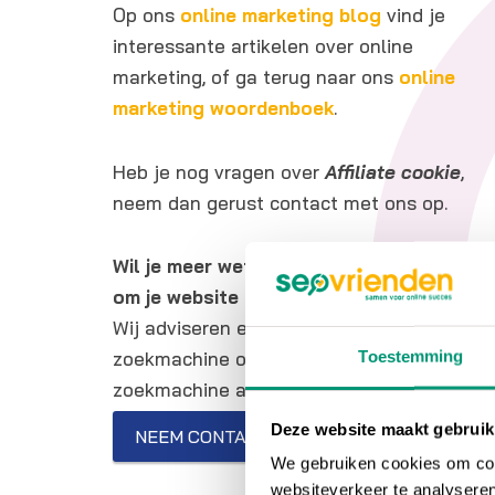
Op ons
online marketing blog
vind je
interessante artikelen over online
marketing, of ga terug naar ons
online
marketing woordenboek
.
Heb je nog vragen over
Affiliate cookie
,
neem dan gerust contact met ons op.
Wil je meer weten over online marketing
om je website beter vindbaar te maken?
Wij adviseren en helpen je graag bij SEO
Toestemming
zoekmachine optimalisatie en SEA
zoekmachine adverteren.
Deze website maakt gebruik
NEEM CONTACT OP
We gebruiken cookies om cont
websiteverkeer te analyseren