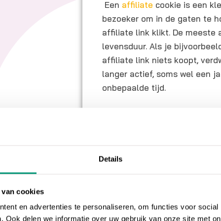
Een
affiliate
cookie is een kle
bezoeker om in de gaten te h
affiliate link klikt. De meeste 
levensduur. Als je bijvoorbeel
affiliate link niets koopt, ver
langer actief, soms wel een j
onbepaalde tijd.
Niet meteen ee
Een affiliate cookie laat zien
terecht gekomen. Het komt va
Details
overgaat tot aankoop, maar la
een affiliate cookie zal de
bro
zal de eigenaar van die webs
 van cookies
worden. Het is mogelijk om ve
ent en advertenties te personaliseren, om functies voor social
van advertenties op je websi
. Ook delen we informatie over uw gebruik van onze site met on