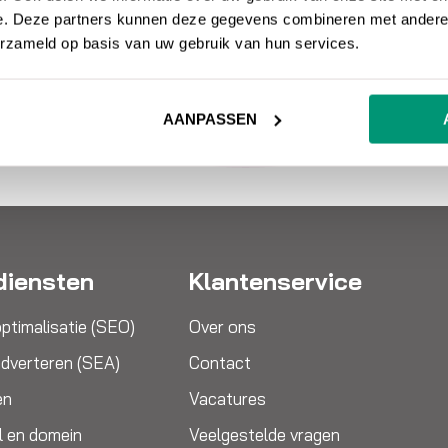
e. Deze partners kunnen deze gegevens combineren met andere i
veel gebruik van, en er zijn v
erzameld op basis van uw gebruik van hun services.
ongeveer dezelfde manier we
AANPASSEN
diensten
Klantenservice
ptimalisatie (SEO)
Over ons
dverteren (SEA)
Contact
en
Vacatures
l en domein
Veelgestelde vragen