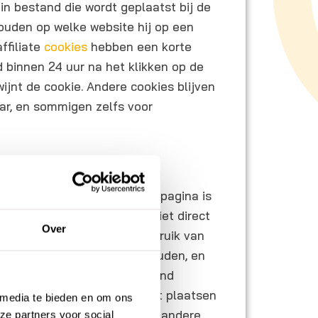
in bestand die wordt geplaatst bij de
ouden op welke website hij op een
affiliate
cookies
hebben een korte
d binnen 24 uur na het klikken op de
dwijnt de cookie. Andere cookies blijven
aar, en sommigen zelfs voor
n aankoop
 hoe een klant bij de product pagina is
ak voor dat een bezoeker niet direct
Over
ter terug zal komen. Bij gebruik van
wser
de bron website onthouden, en
ite met een commissie beloond
el geld te verdienen met het plaatsen
 media te bieden en om ons
te. Amazon maakt hier onder andere
ze partners voor social