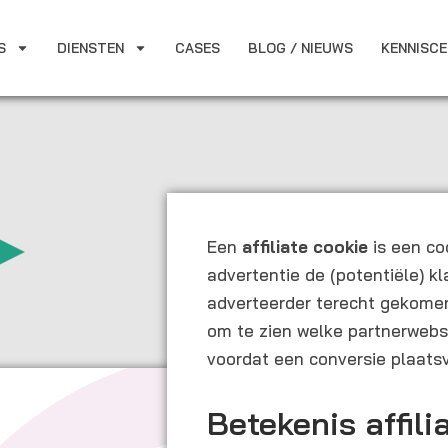
S
DIENSTEN
CASES
BLOG / NIEUWS
KENNISC
Een
affiliate cookie
is een co
advertentie de (potentiële) k
adverteerder terecht gekomen
om te zien welke partnerwebsit
voordat een conversie plaats
Betekenis affili