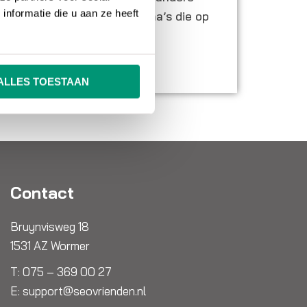
nformatie die u aan ze heeft
eel andere affiliate programma’s die op
rken.
ALLES TOESTAAN
Contact
Bruynvisweg 18
1531 AZ Wormer
T:
075 – 369 00 27
E:
support@seovrienden.nl