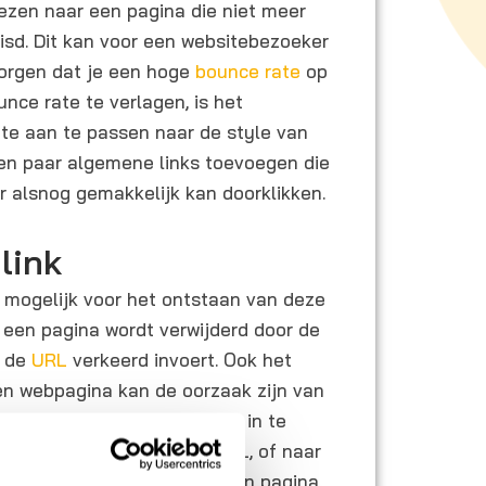
wezen naar een pagina die niet meer
uisd. Dit kan voor een websitebezoeker
zorgen dat je een hoge
bounce rate
op
ce rate te verlagen, is het
te aan te passen naar de style van
een paar algemene links toevoegen die
r alsnog gemakkelijk kan doorklikken.
link
n mogelijk voor het ontstaan van deze
r een pagina wordt verwijderd door de
r de
URL
verkeerd invoert. Ook het
n webpagina kan de oorzaak zijn van
 belangrijk om een redirect in te
een wijziging is van een URL, of naar
recten op het moment dat een pagina