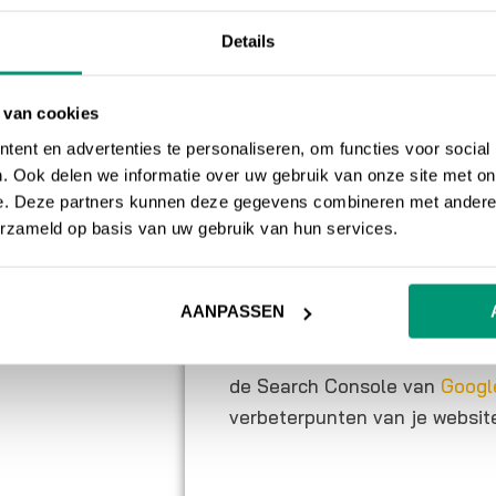
verwijderd moet worden.
Details
Broken link che
 van cookies
Een broken link checker is er
ent en advertenties te personaliseren, om functies voor social
gebroken links. Als je een web
. Ook delen we informatie over uw gebruik van onze site met on
kans groot dat er broken links
e. Deze partners kunnen deze gegevens combineren met andere i
zelf allemaal te identificere
erzameld op basis van uw gebruik van hun services.
om gebruik te maken van een
links van jouw website doorlo
AANPASSEN
Een voorbeeld van een tool me
de Search Console van
Googl
verbeterpunten van je websit