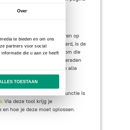
Over
cker
 om jouw website te controleren op
 media te bieden en om ons
site met veel pagina’s beheerd, is de
ze partners voor social
 in voorkomen. Het is lastig om die
nformatie die u aan ze heeft
n, vandaar dat het wordt aangeraden
 programma die automatisch alle
opt.
ALLES TOESTAAN
t een broken link checker functie is
e
. Via deze tool krijg je
e en hoe je deze moet oplossen.