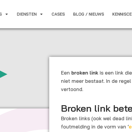
S
DIENSTEN
CASES
BLOG / NIEUWS
KENNISC
Een
broken link
is een link di
niet meer bestaat. In de rege
vertoond.
Broken link bet
Broken links (ook wel dead li
foutmelding in de vorm van ‘
e