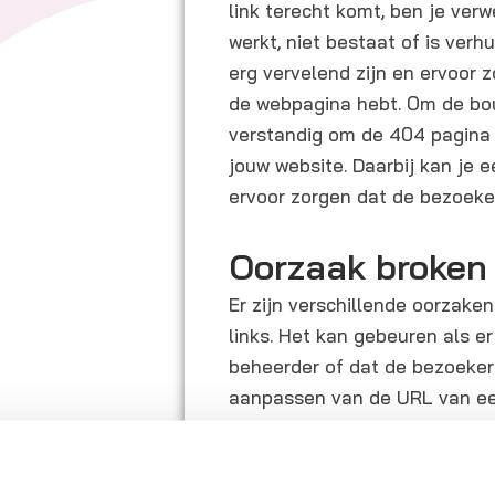
link terecht komt, ben je ver
werkt, niet bestaat of is verh
erg vervelend zijn en ervoor 
de webpagina hebt. Om de boun
verstandig om de 404 pagina 
jouw website. Daarbij kan je 
ervoor zorgen dat de bezoeke
Oorzaak broken 
Er zijn verschillende oorzake
links. Het kan gebeuren als e
beheerder of dat de bezoeke
aanpassen van de URL van ee
een 404 pagina. Het is daarom
stellen op het moment dat er 
een relevante pagina te redi