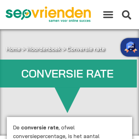
Ga
naar
de
inhoud
Home
>
Woordenboek
>
Conversie rate
CONVERSIE RATE
De
conversie rate
, ofwel
conversiepercentage, is het aantal