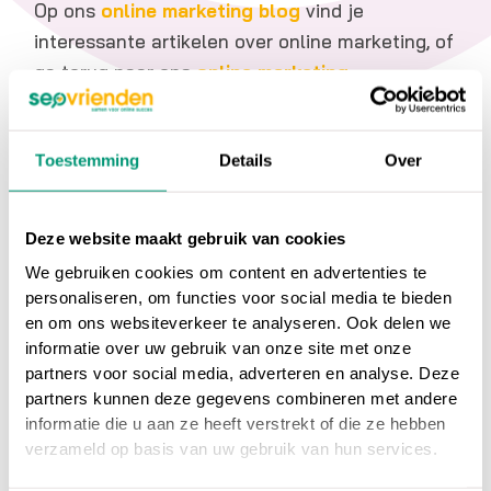
Op ons
online marketing blog
vind je
interessante artikelen over online marketing, of
ga terug naar ons
online marketing
woordenboek
.
Toestemming
Details
Over
Heb je nog vragen over
Conversie rate
, neem
dan gerust contact met ons op.
Deze website maakt gebruik van cookies
Wil je meer weten over online marketing om je
We gebruiken cookies om content en advertenties te
website beter vindbaar te maken?
Wij
personaliseren, om functies voor social media te bieden
adviseren en helpen je graag bij SEO
en om ons websiteverkeer te analyseren. Ook delen we
informatie over uw gebruik van onze site met onze
zoekmachine optimalisatie en SEA
partners voor social media, adverteren en analyse. Deze
zoekmachine adverteren.
partners kunnen deze gegevens combineren met andere
informatie die u aan ze heeft verstrekt of die ze hebben
NEEM CONTACT OP
verzameld op basis van uw gebruik van hun services.