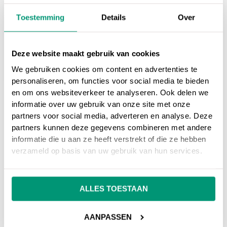
Wat is een description tag?
Toestemming
Details
Over
Wil je tips over het schrijven van een
perfecte tag? Lees dan ons blog:
7 tips voor
Deze website maakt gebruik van cookies
een goede meta description
.
We gebruiken cookies om content en advertenties te
personaliseren, om functies voor social media te bieden
en om ons websiteverkeer te analyseren. Ook delen we
informatie over uw gebruik van onze site met onze
partners voor social media, adverteren en analyse. Deze
Op ons
online marketing blog
vind je
partners kunnen deze gegevens combineren met andere
interessante artikelen over online marketing, of
informatie die u aan ze heeft verstrekt of die ze hebben
ga terug naar ons
online marketing
verzameld op basis van uw gebruik van hun services.
woordenboek
.
ALLES TOESTAAN
Heb je nog vragen over
Description tag
, neem
dan gerust contact met ons op.
AANPASSEN