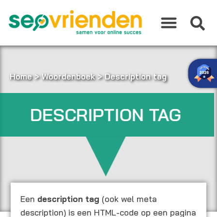
Ga
naar
de
inhoud
Home
>
Woordenboek
>
Description tag
DESCRIPTION TAG
Een
description tag
(ook wel meta
description) is een HTML-code op een pagina