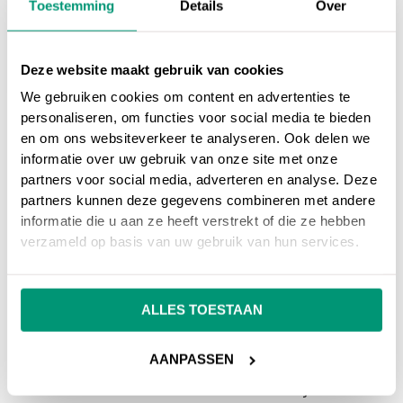
Optimaliseer zowel de achterkant als
Toestemming
Details
Over
voorkant van de pagina voor relevante
zoekwoorden en metadata.
Deze website maakt gebruik van cookies
We gebruiken cookies om content en advertenties te
personaliseren, om functies voor social media te bieden
en om ons websiteverkeer te analyseren. Ook delen we
Op ons
online marketing blog
vind je
informatie over uw gebruik van onze site met onze
partners voor social media, adverteren en analyse. Deze
interessante artikelen over online marketing, of
partners kunnen deze gegevens combineren met andere
ga terug naar ons
online marketing
informatie die u aan ze heeft verstrekt of die ze hebben
woordenboek
.
verzameld op basis van uw gebruik van hun services.
Heb je nog vragen over
Metadata
, neem dan
gerust contact met ons op.
ALLES TOESTAAN
AANPASSEN
Wil je meer weten over online marketing om je
website beter vindbaar te maken?
Wij