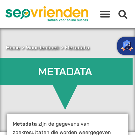
Ga
naar
de
inhoud
Home
>
Woordenboek
>
Metadata
METADATA
Metadata
zijn de gegevens van
zoekresultaten die worden weergegeven