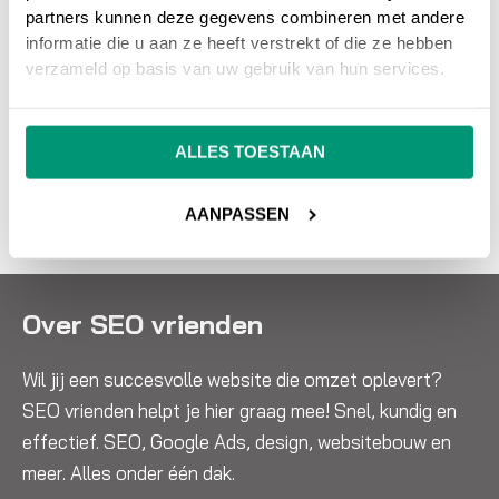
website beter vindbaar te maken?
Wij
partners kunnen deze gegevens combineren met andere
informatie die u aan ze heeft verstrekt of die ze hebben
adviseren en helpen je graag bij SEO
verzameld op basis van uw gebruik van hun services.
zoekmachine optimalisatie en SEA
zoekmachine adverteren.
ALLES TOESTAAN
NEEM CONTACT OP
AANPASSEN
Over SEO vrienden
Wil jij een succesvolle website die omzet oplevert?
SEO vrienden helpt je hier graag mee! Snel, kundig en
effectief. SEO, Google Ads, design, websitebouw en
meer. Alles onder één dak.