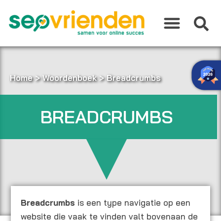
Ga
naar
de
inhoud
Home
>
Woordenboek
>
Breadcrumbs
BREADCRUMBS
Breadcrumbs
is een type navigatie op een
website die vaak te vinden valt bovenaan de