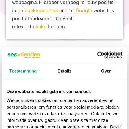
webpagina. Hierdoor verhoog je jouw positie
in de
zoekmachines
omdat
Google
websites
positief indexeert die veel
relevante
links
hebben.
Op ons
online marketing blog
vind je
interessante artikelen over online marketing, of
Toestemming
Details
Over
ga terug naar ons
online marketing
woordenboek
.
Deze website maakt gebruik van cookies
We gebruiken cookies om content en advertenties te
Heb je nog vragen over
Breadcrumbs
, neem
personaliseren, om functies voor social media te bieden
dan gerust contact met ons op.
en om ons websiteverkeer te analyseren. Ook delen we
informatie over uw gebruik van onze site met onze
Wil je meer weten over online marketing om je
partners voor social media, adverteren en analyse. Deze