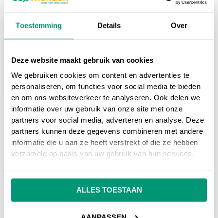
Dan adviseren wij om hier niet mee samen te
werken. Mocht je écht willen stijgen binnen
Toestemming
Details
Over
zoekmachines op een manier waar de
zoekmachines wél van houden? Dan
adviseren wij om samen te werken met SEO
Deze website maakt gebruik van cookies
vrieden.
We gebruiken cookies om content en advertenties te
personaliseren, om functies voor social media te bieden
en om ons websiteverkeer te analyseren. Ook delen we
informatie over uw gebruik van onze site met onze
partners voor social media, adverteren en analyse. Deze
Op ons
online marketing blog
vind je
partners kunnen deze gegevens combineren met andere
informatie die u aan ze heeft verstrekt of die ze hebben
interessante artikelen over online marketing, of
verzameld op basis van uw gebruik van hun services.
ga terug naar ons
online marketing
woordenboek
.
ALLES TOESTAAN
Heb je nog vragen over
Free For All (FFA)
,
neem dan gerust contact met ons op.
AANPASSEN