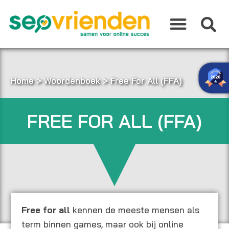
Ga
naar
de
inhoud
Home
>
Woordenboek
>
Free For All (FFA)
FREE FOR ALL (FFA)
Free for all
kennen de meeste mensen als
term binnen games, maar ook bij online