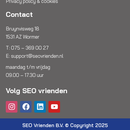
Privacy policy & cookies
Contact
Bruynvisweg 18
1531 AZ Wormer
T:
075 – 369 00 27
E:
support@seovrienden.nl
maandag t/m vrijdag
09.00 – 17.30 uur
Volg SEO vrienden
I
F
L
Y
n
a
i
o
s
c
n
u
t
e
k
t
SEO Vrienden B.V. © Copyright 2025