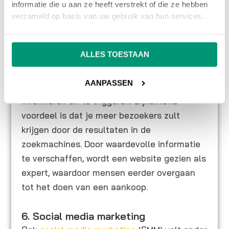
5. Content marketing
informatie die u aan ze heeft verstrekt of die ze hebben
Content marketing is een vorm van
verzameld op basis van uw gebruik van hun services.
marketing waarbij het bieden van relevante
informatie voor de doelgroep centraal staat.
ALLES TOESTAAN
Het doel is het aantrekken van klanten. Bij
content marketing creëert een website of
AANPASSEN
webshop veel content om bezoekers te
informeren en te triggeren. Bijkomend
voordeel is dat je meer bezoekers zult
krijgen door de resultaten in de
zoekmachines. Door waardevolle informatie
te verschaffen, wordt een website gezien als
expert, waardoor mensen eerder overgaan
tot het doen van een aankoop.
6. Social media marketing