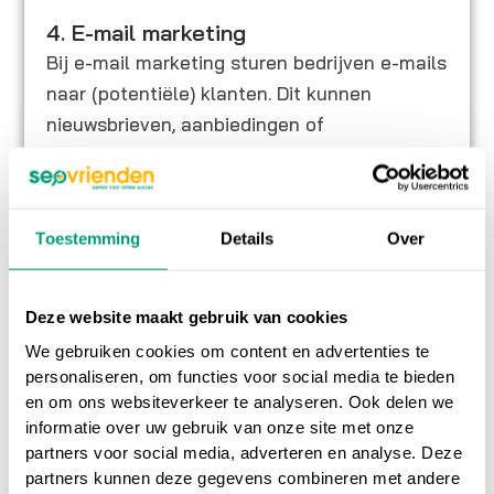
4. E-mail marketing
Bij e-mail marketing sturen bedrijven e-mails
naar (potentiële) klanten. Dit kunnen
nieuwsbrieven, aanbiedingen of
aankoopbevestigingen zijn. Het doel van de
verzender kan dus zijn dat de (potentiële)
klant een product aanschaft of een
Toestemming
Details
Over
aanvraagformulier invult.
Veel webshops vragen bezoekers om zich in
Deze website maakt gebruik van cookies
te schrijven voor de nieuwsbrief. Als dank
We gebruiken cookies om content en advertenties te
krijgen bezoekers vervolgens een
personaliseren, om functies voor social media te bieden
kortingspercentage bij hun volgende
en om ons websiteverkeer te analyseren. Ook delen we
informatie over uw gebruik van onze site met onze
aankoop.
partners voor social media, adverteren en analyse. Deze
partners kunnen deze gegevens combineren met andere