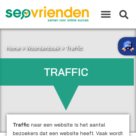
Ga
naar
de
inhoud
Home
>
Woordenboek
>
Traffic
TRAFFIC
Traffic
naar een website is het aantal
bezoekers dat een website heeft. Vaak wordt