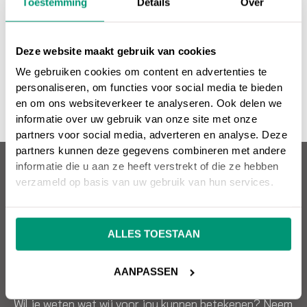
Toestemming
Details
Over
adviseren en helpen je graag bij SEO
zoekmachine optimalisatie en SEA
zoekmachine adverteren.
Deze website maakt gebruik van cookies
NEEM CONTACT OP
We gebruiken cookies om content en advertenties te
personaliseren, om functies voor social media te bieden
en om ons websiteverkeer te analyseren. Ook delen we
informatie over uw gebruik van onze site met onze
partners voor social media, adverteren en analyse. Deze
partners kunnen deze gegevens combineren met andere
informatie die u aan ze heeft verstrekt of die ze hebben
Over SEO vrienden
verzameld op basis van uw gebruik van hun services.
Wil jij een succesvolle website die omzet oplevert?
SEO vrienden helpt je hier graag mee! Snel, kundig en
ALLES TOESTAAN
effectief. SEO, Google Ads, design, websitebouw en
meer. Alles onder één dak.
AANPASSEN
Wil je weten wat wij voor jou kunnen betekenen? Neem