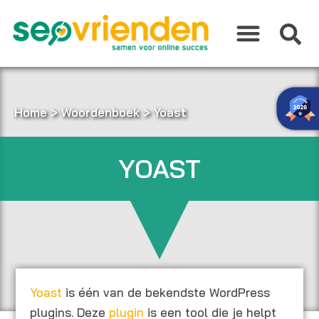
Ga
naar
de
inhoud
Home
>
Woordenboek
>
Yoast
YOAST
Yoast
is één van de bekendste WordPress
plugins. Deze
plugin
is een tool die je helpt