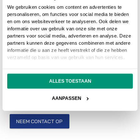
Op ons
online marketing blog
vind je
We gebruiken cookies om content en advertenties te
interessante artikelen over online marketing, of
personaliseren, om functies voor social media te bieden
ga terug naar ons
online marketing
en om ons websiteverkeer te analyseren. Ook delen we
woordenboek
.
informatie over uw gebruik van onze site met onze
partners voor social media, adverteren en analyse. Deze
partners kunnen deze gegevens combineren met andere
Heb je nog vragen over
Yoast
, neem dan gerust
informatie die u aan ze heeft verstrekt of die ze hebben
contact met ons op.
verzameld op basis van uw gebruik van hun services.
Wil je meer weten over online marketing om je
ALLES TOESTAAN
website beter vindbaar te maken?
Wij
adviseren en helpen je graag bij SEO
AANPASSEN
zoekmachine optimalisatie en SEA
zoekmachine adverteren.
NEEM CONTACT OP