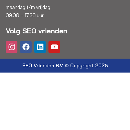
maandag t/m vrijdag
09.00 – 17.30 uur
Volg SEO vrienden
I
F
L
Y
n
a
i
o
s
c
n
u
t
e
k
t
SEO Vrienden B.V. © Copyright 2025
a
b
e
u
g
o
d
b
r
o
i
e
a
k
n
m