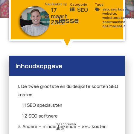
Geplaatst op
Categorie
Tags
17
SEO
seo
,
seo kosten
,
website
,
maart
Jesse
websiteoptimalisa
2022
zoekmachine
optimalisatie
Inhoudsopgave
1. De twee grootste en duidelijkste soorten SEO
kosten
1.1 SEO specialisten
1.2 SEO software
Geschreven
2. Andere – minder bekende – SEO kosten
door