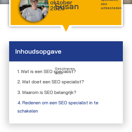
oktober
Susan
seo
2020
uitbesteden
Inhoudsopgave
Geschreven
1. Wat is een SEO specialist?
door
2. Wat doet een SEO specialist?
3. Waarom is SEO belangrijk?
4. Redenen om een SEO specialist in te
schakelen