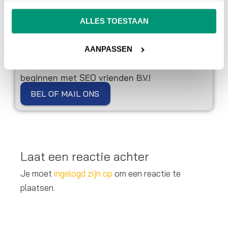
een SEO specialist in moet schakelen
!
ALLES TOESTAAN
Toe aan online marketing hulp van een echte
AANPASSEN
vriend?
Wacht niet langer en laat je online succes
beginnen met SEO vrienden B.V.!
BEL OF MAIL ONS
Laat een reactie achter
Je moet
ingelogd zijn op
om een reactie te
plaatsen.