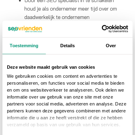
Door een SEO specialist in te schakelen
houd je als ondernemer meer tijd over om
daadwerkelijk te ondernemen
Een goede SEO specialist is altijd op de
hoogte van de laatste updates bij
zoekmachines op gebied van algoritmes
Toestemming
Details
Over
Een SEO specialist helpt niet alleen je website
hoger te laten plaatsen binnen de zoekmachines,
Deze website maakt gebruik van cookies
maar ook met een goede
websitestructuur
en
We gebruiken cookies om content en advertenties te
personaliseren, om functies voor social media te bieden
relevante content. Wanneer je een bedrijf hebt en
en om ons websiteverkeer te analyseren. Ook delen we
een website opzet om jouw producten of diensten
informatie over uw gebruik van onze site met onze
te verkopen, dan wil je dat jouw website goed
partners voor social media, adverteren en analyse. Deze
gevonden kan worden door (potentiële) klanten.
partners kunnen deze gegevens combineren met andere
Hiervoor kun je een SEO specialist inschakelen.
informatie die u aan ze heeft verstrekt of die ze hebben
verzameld op basis van uw gebruik van hun services.
Nog niet overtuigd? Lees hier
12 redenen waarom je