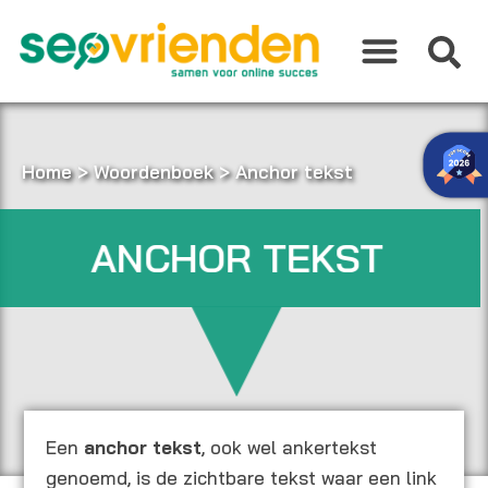
Ga
naar
de
inhoud
Home
>
Woordenboek
>
Anchor tekst
ANCHOR TEKST
Een
anchor tekst
, ook wel ankertekst
genoemd, is de zichtbare tekst waar een link