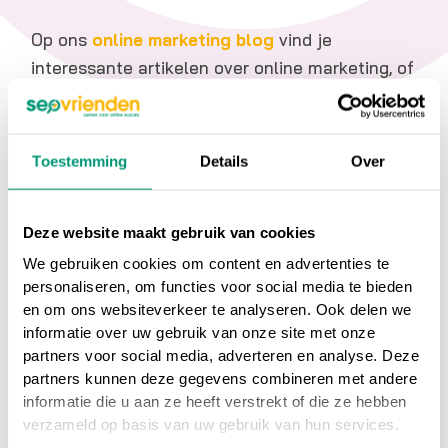
Op ons
online marketing blog
vind je
interessante artikelen over online marketing, of
ga terug naar ons
online marketing
woordenboek
.
Toestemming
Details
Over
Heb je nog vragen over
Anchor tekst
, neem
dan gerust contact met ons op.
Deze website maakt gebruik van cookies
We gebruiken cookies om content en advertenties te
Wil je meer weten over online marketing om je
personaliseren, om functies voor social media te bieden
website beter vindbaar te maken?
Wij
en om ons websiteverkeer te analyseren. Ook delen we
adviseren en helpen je graag bij SEO
informatie over uw gebruik van onze site met onze
zoekmachine optimalisatie en SEA
partners voor social media, adverteren en analyse. Deze
zoekmachine adverteren.
partners kunnen deze gegevens combineren met andere
informatie die u aan ze heeft verstrekt of die ze hebben
NEEM CONTACT OP
verzameld op basis van uw gebruik van hun services.