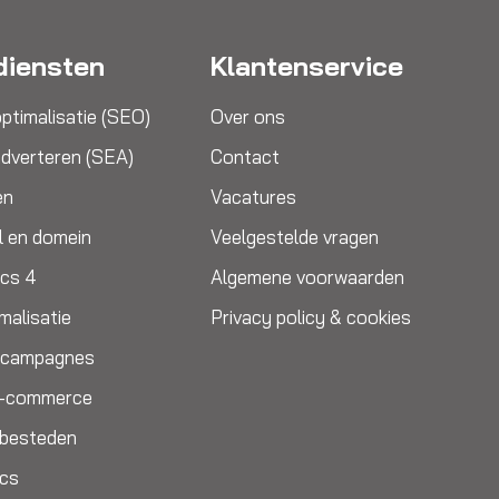
diensten
Klantenservice
ptimalisatie (SEO)
Over ons
dverteren (SEA)
Contact
en
Vacatures
l en domein
Veelgestelde vragen
ics 4
Algemene voorwaarden
malisatie
Privacy policy & cookies
e campagnes
E-commerce
itbesteden
ics