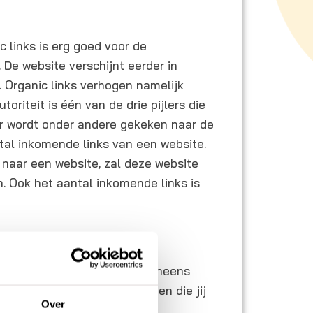
c links is erg goed voor de
 De website verschijnt eerder in
. Organic links verhogen namelijk
toriteit is één van de drie pijlers die
r wordt onder andere gekeken naar de
tal inkomende links van een website.
 naar een website, zal deze website
n. Ook het aantal inkomende links is
 links krijgen
rvoor zorgt dat een website ineens
 Toch zijn er een aantal dingen die jij
Over
 dat de kans groter is. Het