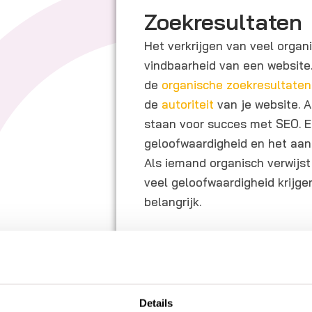
Zoekresultaten
Het verkrijgen van veel organi
vindbaarheid van een website.
de
organische zoekresultaten
de
autoriteit
van je website. Au
staan voor succes met SEO. E
geloofwaardigheid en het aan
Als iemand organisch verwijst
veel geloofwaardigheid krijge
belangrijk.
Meer organische
Er is geen succesfactor die e
talloze inkomende links krijgt.
Details
kan doen, om ervoor te zorgen