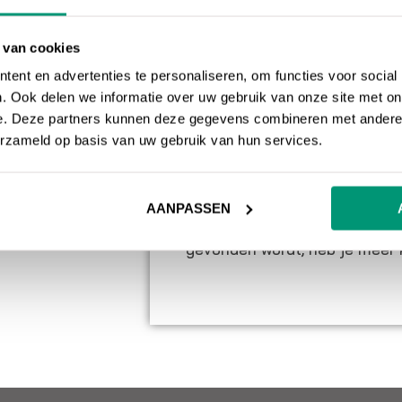
belangrijkste is dat de webs
 van cookies
Goede content is nogal breed.
ent en advertenties te personaliseren, om functies voor social
relevant. Met uniek wordt bed
. Ook delen we informatie over uw gebruik van onze site met on
e. Deze partners kunnen deze gegevens combineren met andere i
geschreven is.
Zoekmachines
erzameld op basis van uw gebruik van hun services.
pagina’s met dubbele content
gerankt worden binnen de zoe
relevant onderwerp bevatten 
AANPASSEN
makkelijk gevonden te worden.
gevonden wordt, heb je meer k