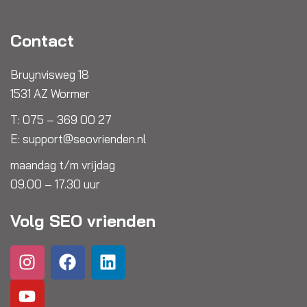
Contact
Bruynvisweg 18
1531 AZ Wormer
T:
075 – 369 00 27
E:
support@seovrienden.nl
maandag t/m vrijdag
09.00 – 17.30 uur
Volg SEO vrienden
I
Y
F
L
n
o
a
i
s
u
c
n
t
t
e
k