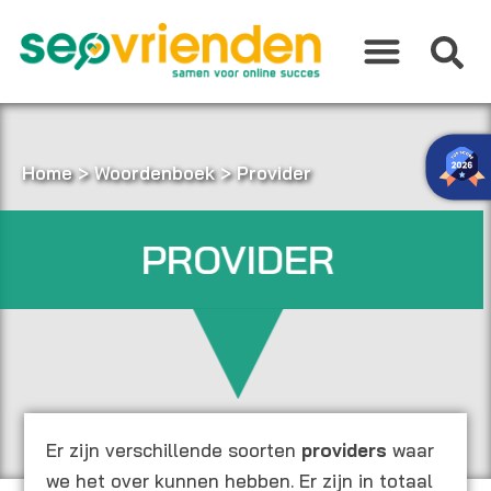
Ga
naar
de
inhoud
Home
>
Woordenboek
>
Provider
PROVIDER
Er zijn verschillende soorten
providers
waar
we het over kunnen hebben. Er zijn in totaal