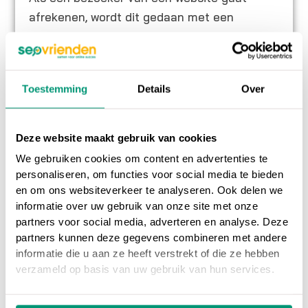
afrekenen, wordt dit gedaan met een
betaalmethode. Dit kan een directe
overboeking zijn naar de bank, maar vaak
wordt dit gedaan doormiddel van
Toestemming
Details
Over
bijvoorbeeld PayPal, iDeal of Mastercard.
Bedrijven die het mogelijk maken om te
betalen met deze betaalmogelijkheden,
Deze website maakt gebruik van cookies
noemen we
payment providers
. Voor meer
We gebruiken cookies om content en advertenties te
informatie hierover verwijzen we je naar ons
personaliseren, om functies voor social media te bieden
blogartikel:
Een payment provider, wat is
en om ons websiteverkeer te analyseren. Ook delen we
informatie over uw gebruik van onze site met onze
het?
partners voor social media, adverteren en analyse. Deze
partners kunnen deze gegevens combineren met andere
informatie die u aan ze heeft verstrekt of die ze hebben
verzameld op basis van uw gebruik van hun services.
Op ons
online marketing blog
vind je