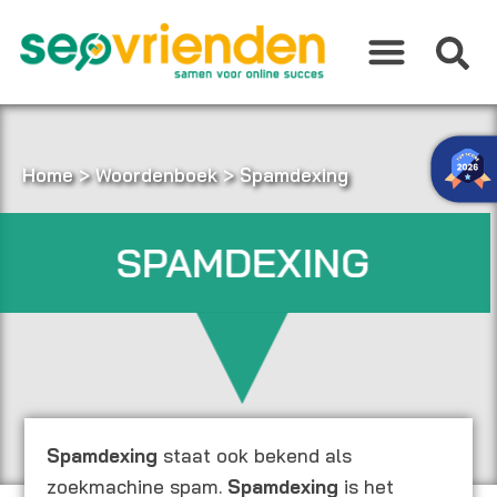
Ga
naar
de
inhoud
Home
>
Woordenboek
>
Spamdexing
SPAMDEXING
Spamdexing
staat ook bekend als
zoekmachine spam.
Spamdexing
is het