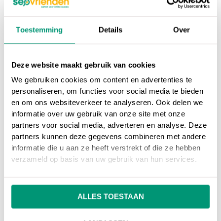
SEO vriendentip
Toestemming
Details
Over
“Spamdexing is gevaarlijk om
te doen, zoekmachines delen
straffen uit en je website kan
Deze website maakt gebruik van cookies
zelfs onzichtbaar worden.”
We gebruiken cookies om content en advertenties te
personaliseren, om functies voor social media te bieden
en om ons websiteverkeer te analyseren. Ook delen we
informatie over uw gebruik van onze site met onze
partners voor social media, adverteren en analyse. Deze
partners kunnen deze gegevens combineren met andere
Op ons
online marketing blog
vind je
informatie die u aan ze heeft verstrekt of die ze hebben
interessante artikelen over online marketing, of
verzameld op basis van uw gebruik van hun services.
ga terug naar ons
online marketing
woordenboek
.
ALLES TOESTAAN
Heb je nog vragen over
Spamdexing
, neem dan