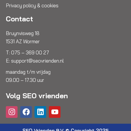
Privacy policy & cookies
Contact
Bruynvisweg 18
1531 AZ Wormer
T:
075 – 369 00 27
E:
support@seovrienden.nl
maandag t/m vrijdag
09.00 – 17.30 uur
Volg SEO vrienden
I
F
L
Y
n
a
i
o
s
c
n
u
SEO Vrienden B.V. © Copyright 2025