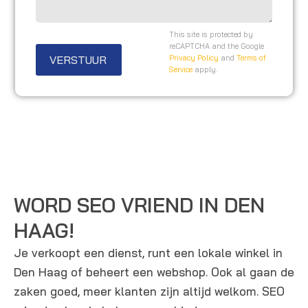
o
a
i
o
g
t
This site is protected by
n
e
reCAPTCHA and the Google
e
VERSTUUR
Privacy Policy
and
Terms of
n
n
Service
apply.
u
/
m
o
m
p
e
m
r
e
r
k
WORD SEO VRIEND IN DEN
i
HAAG!
n
Je verkoopt een dienst, runt een lokale winkel in
g
Den Haag of beheert een webshop. Ook al gaan de
e
zaken goed, meer klanten zijn altijd welkom. SEO
n