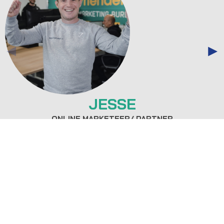
JESSE
ONLINE MARKETEER/ PARTNER
WAAROM SEO VRIENDEN?
Wij zijn SEO vrienden, SEO specialisten
sinds 2001. Wij hebben ruime ervaring