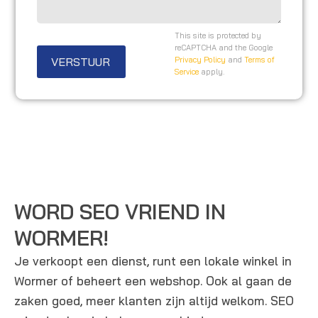
o
a
i
o
g
t
This site is protected by
n
e
reCAPTCHA and the Google
e
VERSTUUR
Privacy Policy
and
Terms of
n
n
Service
apply.
u
/
m
o
m
p
e
m
r
e
r
k
WORD SEO VRIEND IN
i
WORMER!
n
Je verkoopt een dienst, runt een lokale winkel in
g
Wormer of beheert een webshop. Ook al gaan de
e
zaken goed, meer klanten zijn altijd welkom. SEO
n