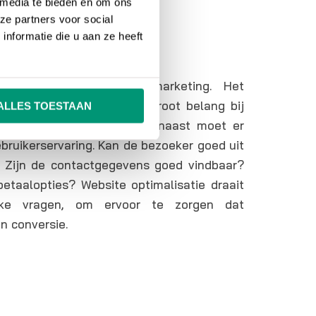
 media te bieden en om ons
 NAAR EEN
ze partners voor social
nformatie die u aan ze heeft
atie​
 onderdeel van online marketing. Het
bsite of webshop is van groot belang bij
ALLES TOESTAAN
 inhoudelijk (content). Daarnaast moet er
bruikerservaring. Kan de bezoeker goed uit
 Zijn de contactgegevens goed vindbaar?
etaalopties? Website optimalisatie draait
ke vragen, om ervoor te zorgen dat
n conversie.