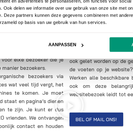
ent en advertenties te personaliseren, om functies voor social
 ZOEKMACHINE OPTIMALISATIE
. Ook delen we informatie over uw gebruik van onze site met on
e. Deze partners kunnen deze gegevens combineren met andere i
erzameld op basis van uw gebruik van hun services.
Website optimalis
, oftewel zoekmachine
n zodat deze hoger in de
SEO is een belangrijk
ls Google eindigt. In
optimaliseren van een we
AANPASSEN
 waarbij je wel betaald per
SEO, zowel technisch als
 voor elke bezoeker die je
ook gelet worden op de ge
e manier bezoekers.
de voeten op je website?
ganische bezoekers via
Werken alle beschikbare b
s wat veel tijd vergt, het
ook om deze belangrij
hines te komen. Je moet
websitebezoek leidt tot ee
d staat en pagina’s dienen
n te zijn. Je kunt er dus
EO vrienden. We ontvangen
BEL OF MAIL ONS!
onlijk contact en houden