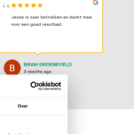
Jesse is zeer betrokken en denkt mee
SE
voor een goed resultaat.
in
we
Da
wi
vr
en
BRAM GROENEVELD
3 months ago
Over