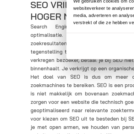
We gebruiken cookies om cont
SEO VRIENDEN BRENGT
websiteverkeer te analyseren
HOGER NIVEAU
media, adverteren en analys
verstrekt of die ze hebben v
Search Engine Optimization (SEO)
optimalisatie. Je website optimalisere
zoekresultaten van zoekmachines a
tegenstelling tot online adverteren (SEA),
verkregen bezoeker, betaal je bij SEO niet
binnenhaalt. Je verkrijgt op een organisch
Het doel van SEO is dus om meer or
zoekmachines te bereiken. SEO is een proce
is niet makkelijk om bovenaan zoekmac
zorgen voor een website die technisch goe
geoptimaliseerd naar relevante zoekterme
voor kiezen om SEO uit te besteden bij S
je met open armen, we houden van perso