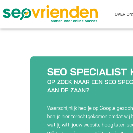
Ga
naar
OVER ON
de
inhoud
SEO SPECIALIST
OP ZOEK NAAR EEN SEO SPEC
AAN DE ZAAN?
Waarschijnlijk heb je op Google gezoch
ben je hier terechtgekomen omdat wij b
wat jij wilt: jouw website hoog laten s