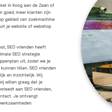
e
nkel in Koog aan de Zaan of
n
n goed, meer klanten zijn
 op gebied van zoekmachine
uit je website of webshop
nst, SEO vrienden heeft
imale SEO strategie
ppenplan uit, zodat we je
kunnen tillen. SEO vrienden
jk en inzichtelijk. Wij
ij willen graag dat je
esteedt aan SEO vrienden,
ntact. Je ontvangt
e werkzaamheden.