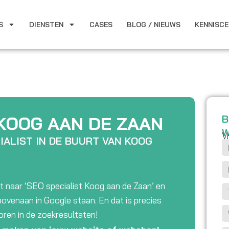
S
DIENSTEN
CASES
BLOG / NIEUWS
KENNISC
 KOOG AAN DE ZAAN
B
W
V
IALIST IN DE BUURT VAN KOOG
N
a
E
a
-
t naar ‘SEO specialist Koog aan de Zaan’ en
m
T
m
ovenaan in Google staan. En dat is precies
e
a
W
coren in de zoekresultaten!
l
i
e