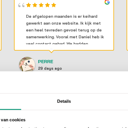
De afgelopen maanden is er keihard
gewerkt aan onze website. Ik kijk met
een heel tevreden gevoel terug op de
samenwerking. Vooral met Daniel heb ik
veel contact gehad. We hadden
wekelijks een duidelijke meeting waarin
hij goed meedacht over verschillende
PERRE
vraagstukken en alles helder uitlegde.Er
29 days ago
is ontzettend hard gewerkt aan het
project en we zijn dan ook erg tevreden
met zowel het meedenken als het
eindresultaat. Absoluut een aanrader!
Details
 van cookies