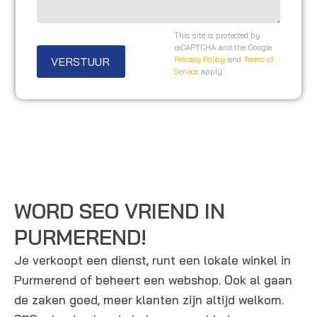
o
a
i
o
g
t
This site is protected by
n
e
reCAPTCHA and the Google
e
VERSTUUR
Privacy Policy
and
Terms of
n
n
Service
apply.
u
/
m
o
m
p
e
m
r
e
r
k
WORD SEO VRIEND IN
i
PURMEREND!
n
Je verkoopt een dienst, runt een lokale winkel in
g
Purmerend of beheert een webshop. Ook al gaan
e
de zaken goed, meer klanten zijn altijd welkom.
n