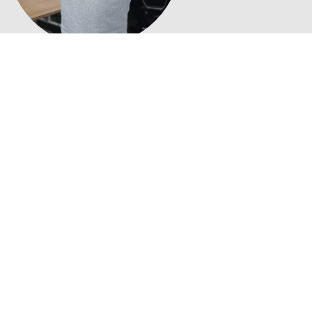
JESSE
ONLINE MARKETEER/ PARTNER
WAAROM SEO VRIENDEN?
Wij zijn SEO vrienden, SEO specialisten
sinds 2001. Wij hebben ruime ervaring
in zoekmachine optimalisatie en online
marketing. Wij runnen al jaren onze
eigen internationale webshops
waarmee we inmiddels in meer dan 55