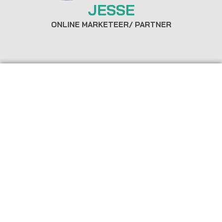
JESSE
ONLINE MARKETEER/ PARTNER
WAAROM SEO VRIENDEN?
Wij zijn SEO vrienden, SEO specialisten
sinds 2001. Wij hebben ruime ervaring
in zoekmachine optimalisatie en online
marketing. Wij runnen al jaren onze
eigen internationale webshops
waarmee we inmiddels in meer dan 55
landen hebben geleverd!