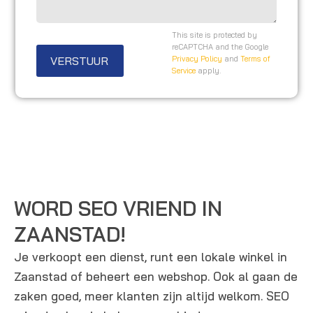
o
a
i
o
g
t
This site is protected by
n
e
reCAPTCHA and the Google
e
VERSTUUR
Privacy Policy
and
Terms of
n
n
Service
apply.
u
/
m
o
m
p
e
m
r
e
r
k
WORD SEO VRIEND IN
i
ZAANSTAD!
n
Je verkoopt een dienst, runt een lokale winkel in
g
Zaanstad of beheert een webshop. Ook al gaan de
e
zaken goed, meer klanten zijn altijd welkom. SEO
n