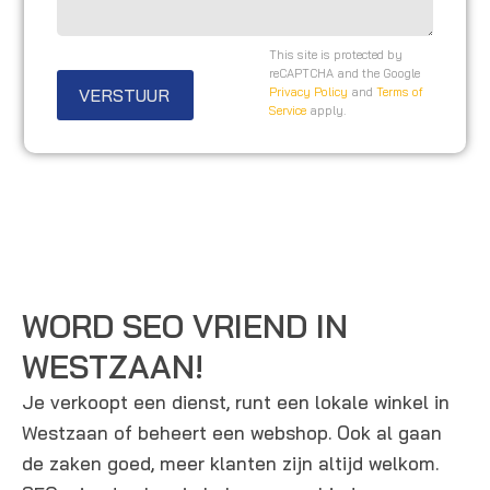
o
a
i
o
g
t
This site is protected by
n
e
reCAPTCHA and the Google
e
VERSTUUR
Privacy Policy
and
Terms of
n
n
Service
apply.
u
/
m
o
m
p
e
m
r
e
r
k
WORD SEO VRIEND IN
i
WESTZAAN!
n
Je verkoopt een dienst, runt een lokale winkel in
g
Westzaan of beheert een webshop. Ook al gaan
e
de zaken goed, meer klanten zijn altijd welkom.
n