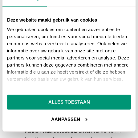
volgers en klanten een bedrijf op een dieper
niveau kennen. Ze krijgen inzicht in de
bedrijfscultuur, waarden en betrokkenheid bij
Deze website maakt gebruik van cookies
maatschappelijke kwesties, wat bijdraagt aan
We gebruiken cookies om content en advertenties te
personaliseren, om functies voor social media te bieden
het opbouwen van vertrouwen en
en om ons websiteverkeer te analyseren. Ook delen we
geloofwaardigheid.
informatie over uw gebruik van onze site met onze
partners voor social media, adverteren en analyse. Deze
Directe Communicatiekanalen: Social media
partners kunnen deze gegevens combineren met andere
biedt interactieve mogelijkheden waarmee
informatie die u aan ze heeft verstrekt of die ze hebben
verzameld op basis van uw gebruik van hun services.
klanten vragen kunnen stellen en direct
feedback kunnen geven. Het geeft klanten
het gevoel dat ze gehoord en gewaardeerd
ALLES TOESTAAN
worden.
AANPASSEN
Inzichten via Favoriete Kanalen: Bedrijven
kunnen waardevolle inzichten verwerven in