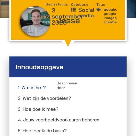
Geplaatst op
Categorie
Tags
3
Social
google
,
google
media
september
Jesse
images
,
2020
licentie
Inhoudsopgave
Geschreven
1. Wat is het?
door
2. Wat zijn de voordelen?
3. Hoe doe ik mee?
4. Jouw voorbeeldvoorkeuren beheren
5. Hoe leer ik de basis?