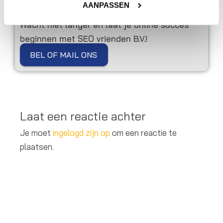
AANPASSEN
Toe aan online marketing hulp van een echte
vriend?
Wacht niet langer en laat je online succes
beginnen met SEO vrienden B.V.!
BEL OF MAIL ONS
Laat een reactie achter
Je moet
ingelogd zijn op
om een reactie te
plaatsen.