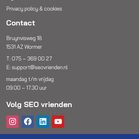
Privacy policy & cookies
Contact
Bruynvisweg 18
1531 AZ Wormer
T:
075 – 369 00 27
E:
support@seovrienden.nl
maandag t/m vrijdag
09.00 – 17.30 uur
Volg SEO vrienden
I
F
L
Y
n
a
i
o
s
c
n
u