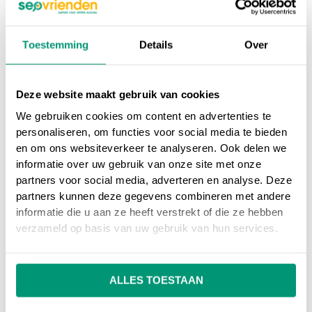
afbeeldingen rechtstreeks 6.
kunnen licentiëren?
Toestemming
Details
Over
Als je gegevens gebruikt om een ​​licentie voor een
afbeelding te specificeren, moet je de licentie-
Deze website maakt gebruik van cookies
eigenschap opnemen om ervoor te zorgen dat jouw
We gebruiken cookies om content en advertenties te
afbeelding wordt weergegeven met de Licentie-
personaliseren, om functies voor social media te bieden
badge. Hoewel het niet verplicht is, raadt Google je
en om ons websiteverkeer te analyseren. Ook delen we
aan ook de eigenschap acquire License Page toe te
informatie over uw gebruik van onze site met onze
partners voor social media, adverteren en analyse. Deze
voegen. Dit heeft de vorm van een
URL
naar een
partners kunnen deze gegevens combineren met andere
pagina waar de gebruiker informatie kan vinden over
informatie die u aan ze heeft verstrekt of die ze hebben
hoe hij die afbeelding kan licentiëren. Hier is een
verzameld op basis van uw gebruik van hun services.
voorbeeld: Een afrekenpagina voor die afbeelding
waar de gebruiker specifieke resoluties of
gebruiksrechten kan selecteren.
ALLES TOESTAAN