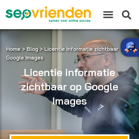
Ga
naar
de
inhoud
Home
>
Blog
>
Licentie informatie zichtbaar op
Google Images
Licentie informatie
zichtbaar op Google
Images